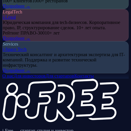
100+ клиентов
1000+ ресторанов
Подробнее →
LegalTech
i-Legal
Юридическая компания для tech-бизнесов. Корпоративное
право, IP, структурирование сделок. 10+ лет опыта.
Рейтинг ПРАВО-300
10+ лет
Подробнее →
Services
i-Space Tech
Технический консалтинг и архитектурная экспертиза для IT-
компаний. Поддержка и развитие технической
инфраструктуры.
Подробнее →
О нас
Для инвесторов
Для стартапов
Контакты
i-Free — стартап-студия и инвестор