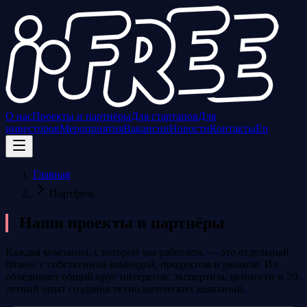
О нас
Проекты и партнёры
Для стартапов
Для
инвесторов
Мероприятия
Вакансии
Новости
Контакты
En
Главная
Портфель
Наши проекты и партнёры
Каждая компания, с которой мы работаем, — это отдельный
бизнес с собственной командой, продуктом и рынком. Их
объединяет общий круг интересов: экспертиза, ценности и 20-
летний опыт создания технологических компаний.