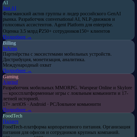
AI
Just AI
Флагманский актив группы и лидер российского GenAI
рынка. Разработчик conversational AI, NLP-движков и
голосовых ассистентов. Agent Platform для enterprise.
Оценка 3.5 млрд ₽
250+ сотрудников
150+ клиентов
Подробнее →
Billing
InApps
Партнёрства с экосистемами мобильных устройств.
Дистрибуция, монетизация, аналитика.
Международный охват
Подробнее →
Gaming
Aigrind
Разработчик мобильных MMORPG. Warspear Online и Skylore
— кроссплатформенные игры с лояльным комьюнити и 17-
летней историей.
17+ лет
iOS · Android · PC
Лояльное комьюнити
Подробнее →
FoodTech
Наланч
FoodTech-платформа корпоративного питания. Организация
питания для офисов и сотрудников крупных компаний.