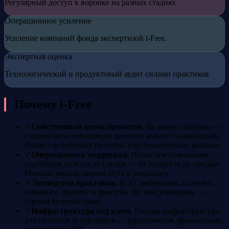
Регулярный доступ к воронке на разных стадиях
Операционное усиление
Усиление компаний фонда экспертизой i-Free.
Экспертная оценка
Технологический и продуктовый аудит силами практиков
Почему i-Free
✓
Собственный поток проектов
.
Не ищем стартапы —
создаём их и доводим до зрелости вместе с партнёрами.
Инвестор получает проекты, уже проверенные рынком.
✓
Операционная поддержка
.
Помогаем компаниям-
партнёрам до и после сделки — от продукта до продаж.
Меньше рисков, короче путь к результату.
✓
Экспертиза практиков
.
В AI, мобильных платежах,
гейминге, фудтехе и финтехе. Не консультируем —
строим бизнесы сами.
✓
Инфраструктура под ключ
.
Полная инфраструктура
для проектов и партнёров — юридическая, финансовая,