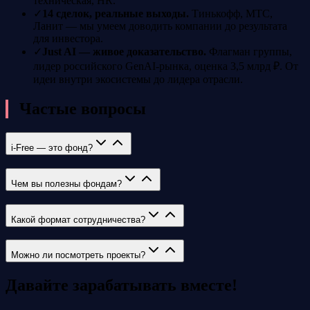
техническая, HR.
✓
14 сделок, реальные выходы
.
Тинькофф, МТС,
Ланит — мы умеем доводить компании до результата
для инвестора.
✓
Just AI — живое доказательство
.
Флагман группы,
лидер российского GenAI-рынка, оценка 3,5 млрд ₽. От
идеи внутри экосистемы до лидера отрасли.
Частые вопросы
i-Free — это фонд?
Чем вы полезны фондам?
Какой формат сотрудничества?
Можно ли посмотреть проекты?
Давайте зарабатывать вместе!