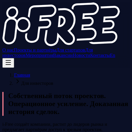
О нас
Проекты и партнёры
Для стартапов
Для
инвесторов
Мероприятия
Вакансии
Новости
Контакты
En
Главная
Для инвесторов
Собственный поток проектов.
Операционное усиление. Доказанная
история сделок.
i-Free создаёт компании, растит до лидеров рынка и
предлагает партнёрам доступ к зрелым проектам.