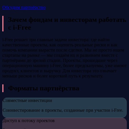
Обсудим партнёрство
Зачем фондам и инвесторам работать
с i-Free
i-Free решает три главные задачи инвестора: где найти
качественные проекты, как оценить реальные риски и как
помочь компании вырасти после сделки. Мы не просто ищем
стартапы на рынке — мы создаём их и развиваем вместе с
партнёрами до зрелой стадии. Проекты, прошедшие через
операционную машину i-Free, более предсказуемы, уже имеют
продукт, клиентов и выручку. Для инвестора это означает
меньше рисков и более короткий путь к результату.
Форматы партнёрства
Совместные инвестиции
Соинвестирование в проекты, созданные при участии i-Free.
Доступ к потоку проектов