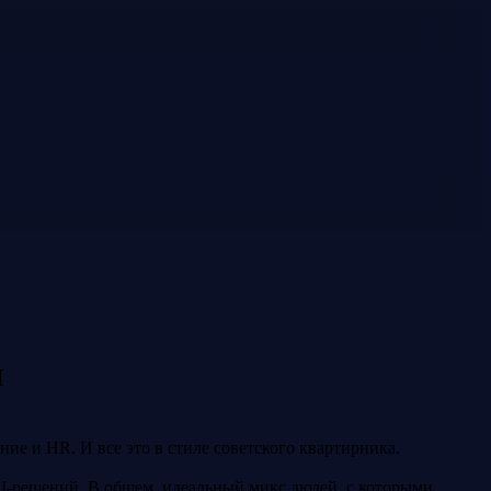
и
ие и HR. И все это в стиле советского квартирника.
AI-решений. В общем, идеальный микс людей, с которыми