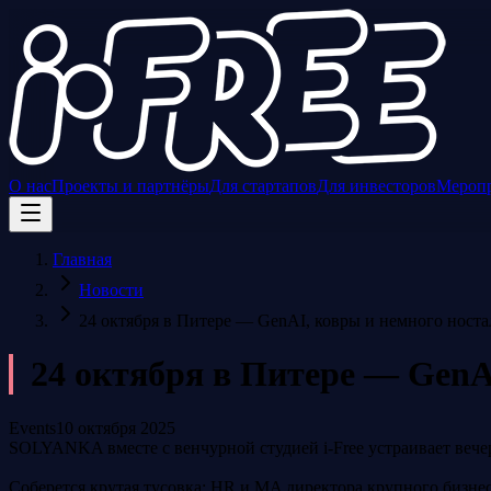
О нас
Проекты и партнёры
Для стартапов
Для инвесторов
Мероп
Главная
Новости
24 октября в Питере — GenAI, ковры и немного ност
24 октября в Питере — GenA
Events
10 октября 2025
SOLYANKA вместе с венчурной студией i-Free устраивает вечер
Соберется крутая тусовка: HR и MA директора крупного бизне