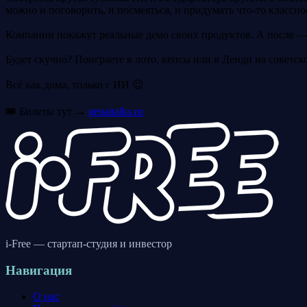
можно и поговорить, и посмеяться, и придумать что-то классно
Компании покажут реальные демо своих продуктов. А после —
Будет скучно? Поиграете в лото, кепсы или в Денди на советск
Всё как дома, только с ИИ 😉
🎟 Билеты тут →
genaitalks.ru
i-Free — стартап-студия и инвестор
Навигация
О нас