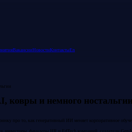
риятия
Вакансии
Новости
Контакты
En
альгии
I, ковры и немного ностальги
инку про то, как генеративный ИИ меняет корпоративное обучен
са, инвесторы, фаундеры HR и EdTech компаний, создатели Gen