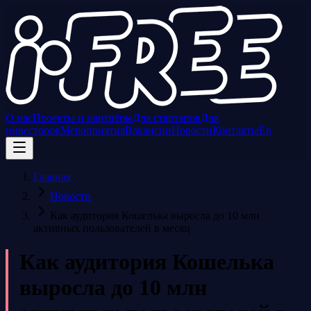
О нас
Проекты и партнёры
Для стартапов
Для
инвесторов
Мероприятия
Вакансии
Новости
Контакты
En
Главная
Новости
Как аудитория Кошелька выросла до 10 млн
активных пользователей в месяц
Как аудитория Кошелька
выросла до 10 млн