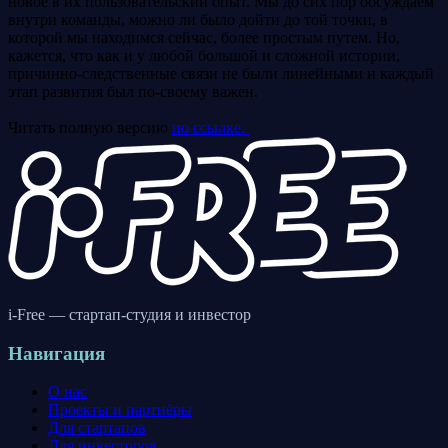
новое в их пользовательский опыт. Мы до сих пор обсуждаем
внутри команды, можно ли было дойти до той точки, в
которой мы находимся сейчас, более простым путем. Но,
кажется, что как и у любой большой и сложной истории,
причинно-следственные связи не были линейными и каждый
этап развития был по-своему важен.
Читать полную версию
по ссылке.
i-Free — стартап-студия и инвестор
Навигация
О нас
Проекты и партнёры
Для стартапов
Для инвесторов