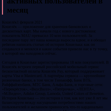
активных пользователей в
месяц
Кошелёк
1 февраля 2021
Кошелёк — приложение для хранения банковских и
дисконтных карт. Мы начали год с нового достижения:
показатель MAU превысил 10 млн пользователей. За
последние пару лет наша команда выросла вдвое, и я обещал
ребятам написать статью об истории Кошелька: как он
создавался и менялся и какие события привели нас в ту точку,
в которой мы находимся сейчас.
Сегодня в Кошельке зарегистрированы 18 млн покупателей. В
Кошелёк встроен первый российский мобильный сервис
бесконтактной оплаты Кошелёк Pay, который поддерживает
карты Visa и Mastercard. А партнёры сервиса — крупнейшие
розничные банки, в том числе Тинькофф, Банк ВТБ,
Райффайзенбанк, МТС Банк, Альфа-Банк, и торговые сети:
«Перекрёсток», «ВкусВилл», «Пятёрочка», «ЛЕНТА»,
«М.Видео», Adidas Group, Lamoda, United Colors of Benetton.
История Кошелька — это история о том, как вот уже 8 лет мы
балансируем между насущными потребностями наших
пользователей и желанием привносить что-то кардинально