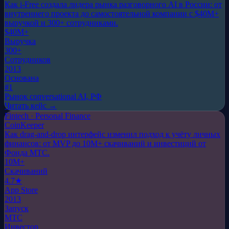
Как i-Free создала лидера рынка разговорного AI в России: от
внутреннего проекта до самостоятельной компании с $40M+
выручкой и 300+ сотрудниками.
$40M+
Выручка
300+
Сотрудников
2013
Основана
#1
Рынок conversational AI, РФ
Читать кейс →
Fintech · Personal Finance
CoinKeeper
Как drag-and-drop интерфейс изменил подход к учёту личных
финансов: от MVP до 10M+ скачиваний и инвестиций от
Фонда МТС.
10M+
Скачиваний
4.7★
App Store
2013
Запуск
МТС
Инвестор