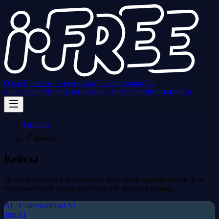
О нас
Проекты и партнёры
Для стартапов
Для
инвесторов
Мероприятия
Вакансии
Новости
Контакты
En
Главная
Кейсы
Кейсы
Истории успеха портфельных компаний группы i-Free. Как
стартап-студия превращает идеи в лидеров рынка.
AI · Conversational AI
Just AI