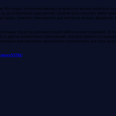
. Не секрет, что впечатляющих результатов можно добиться то
е на долгосрочную перспективу средняя цена покупки имеет кри
ые траты, поможет приложение для контроля личных финансов. 
нительные средства для инвестиций найти вполне возможно. К т
ть и другое аналогичное приложение, которое нравится и подхо
которые консерваторы продолжают использовать для этих целей E
u/news/55701/