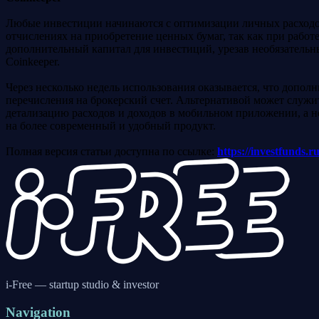
Любые инвестиции начинаются с оптимизации личных расходов
отчислениях на приобретение ценных бумаг, так как при работ
дополнительный капитал для инвестиций, урезав необязательн
Coinkeeper.
Через несколько недель использования оказывается, что допол
перечисления на брокерский счет. Альтернативой может служи
детализацию расходов и доходов в мобильном приложении, а не
на более современный и удобный продукт.
Полная версия статьи доступна по ссылке:
https://investfunds.r
i-Free — startup studio & investor
Navigation