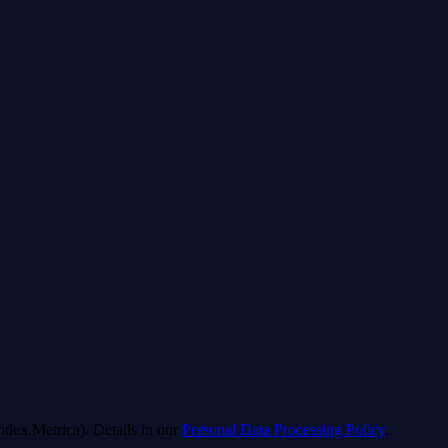
dex.Metrica). Details in our
Personal Data Processing Policy
.