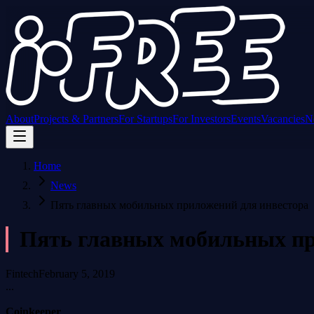
About
Projects & Partners
For Startups
For Investors
Events
Vacancies
N
Home
News
Пять главных мобильных приложений для инвестора
Пять главных мобильных пр
Fintech
February 5, 2019
...
Coinkeeper