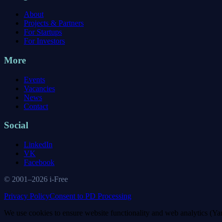
About
Projects & Partners
For Startups
For Investors
More
Events
Vacancies
News
Contact
Social
LinkedIn
VK
Facebook
© 2001–
2026
i-Free
Privacy Policy
Consent to PD Processing
We use cookies to ensure website functionality and web analytics (Yan